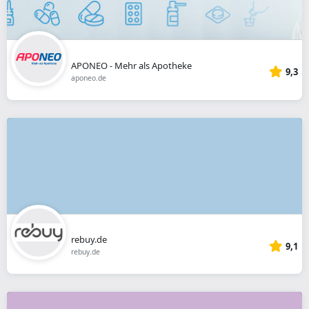
APONEO - Mehr als Apotheke
9,3
aponeo.de
rebuy.de
9,1
rebuy.de