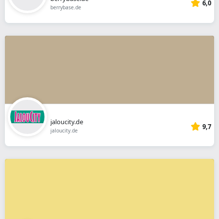
6,0
berrybase.de
jaloucity.de
9,7
jaloucity.de