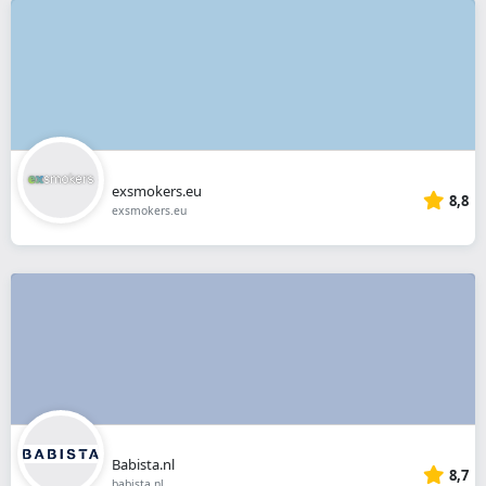
exsmokers.eu
8,8
exsmokers.eu
Babista.nl
8,7
babista.nl