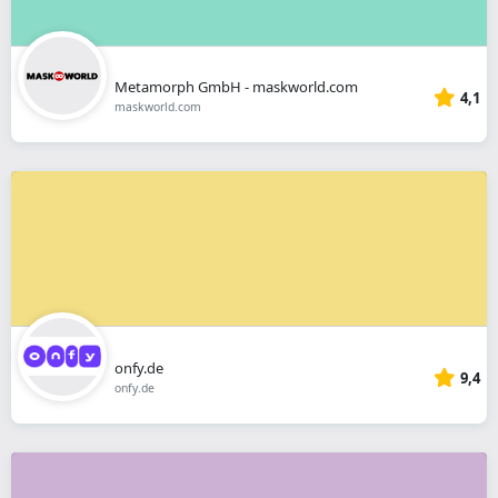
Metamorph GmbH - maskworld.com
4,1
maskworld.com
onfy.de
9,4
onfy.de