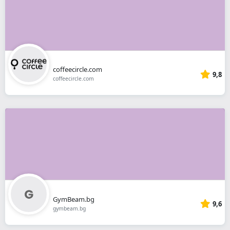
coffeecircle.com
9,8
coffeecircle.com
GymBeam.bg
9,6
gymbeam.bg