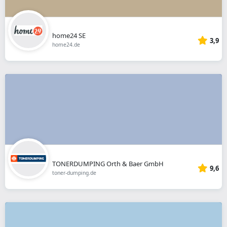
home24 SE
3,9
home24.de
TONERDUMPING Orth & Baer GmbH
9,6
toner-dumping.de