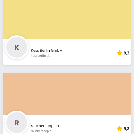
Kess Berlin GmbH
9,3
kessberlin.de
rauchershop.eu
9,8
rauchershop.eu