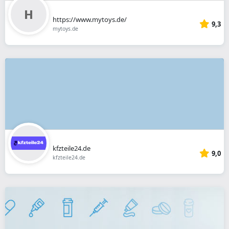
https://www.mytoys.de/
9,3
mytoys.de
kfzteile24.de
9,0
kfzteile24.de