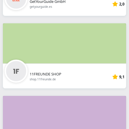
GetYourGuide GmbH
2,0
getyourguide.es
11FREUNDE SHOP
9,1
shop.11freunde.de