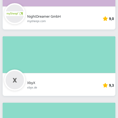
NightDreamer GmbH
9,0
mysheepi.com
XbyX
9,3
xbyx.de