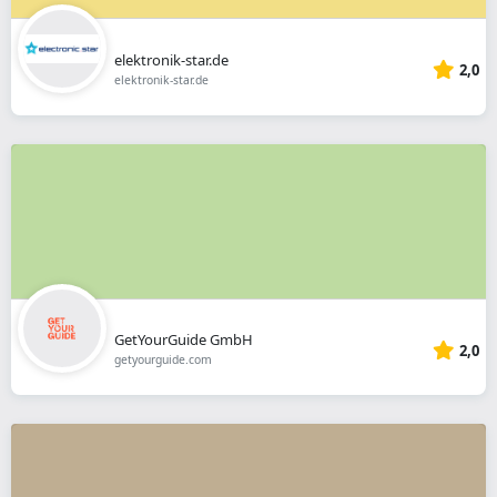
elektronik-star.de
2,0
elektronik-star.de
GetYourGuide GmbH
2,0
getyourguide.com