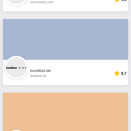
tomrockets.com
bookbot.de
9,7
bookbot.de