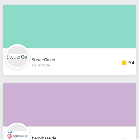
SteuerGo.de
9,4
steuergo.de
berrybase.de