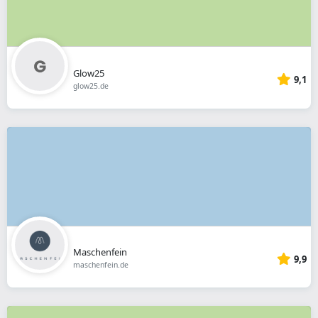
Glow25
9,1
glow25.de
Maschenfein
9,9
maschenfein.de