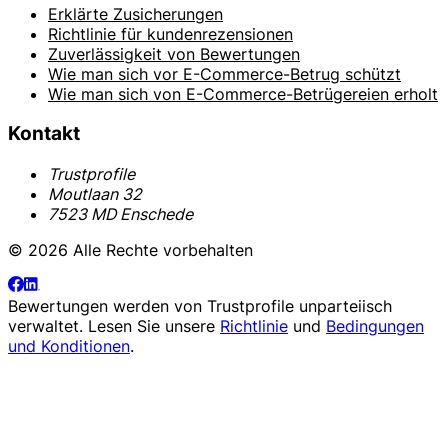
Erklärte Zusicherungen
Richtlinie für kundenrezensionen
Zuverlässigkeit von Bewertungen
Wie man sich vor E-Commerce-Betrug schützt
Wie man sich von E-Commerce-Betrügereien erholt
Kontakt
Trustprofile
Moutlaan 32
7523 MD Enschede
© 2026 Alle Rechte vorbehalten
Bewertungen werden von
Trustprofile
unparteiisch
verwaltet. Lesen Sie unsere
Richtlinie
und
Bedingungen
und Konditionen
.