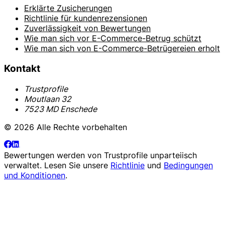
Erklärte Zusicherungen
Richtlinie für kundenrezensionen
Zuverlässigkeit von Bewertungen
Wie man sich vor E-Commerce-Betrug schützt
Wie man sich von E-Commerce-Betrügereien erholt
Kontakt
Trustprofile
Moutlaan 32
7523 MD Enschede
© 2026 Alle Rechte vorbehalten
Bewertungen werden von
Trustprofile
unparteiisch
verwaltet. Lesen Sie unsere
Richtlinie
und
Bedingungen
und Konditionen
.