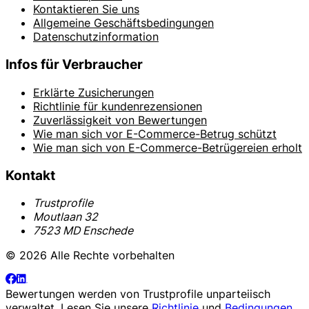
Kontaktieren Sie uns
Allgemeine Geschäftsbedingungen
Datenschutzinformation
Infos für Verbraucher
Erklärte Zusicherungen
Richtlinie für kundenrezensionen
Zuverlässigkeit von Bewertungen
Wie man sich vor E-Commerce-Betrug schützt
Wie man sich von E-Commerce-Betrügereien erholt
Kontakt
Trustprofile
Moutlaan 32
7523 MD Enschede
© 2026 Alle Rechte vorbehalten
Bewertungen werden von
Trustprofile
unparteiisch
verwaltet. Lesen Sie unsere
Richtlinie
und
Bedingungen