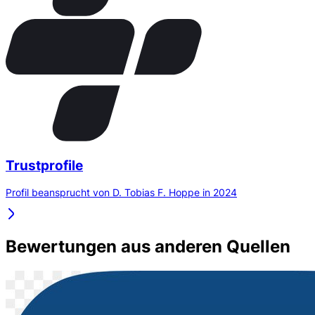
Trustprofile
Profil beansprucht von D. Tobias F. Hoppe in 2024
Bewertungen aus anderen Quellen