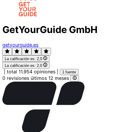
GetYourGuide GmbH
getyourguide.es
La calificación es:
2,0
La calificación es:
2,0
|
total 11.954 opiniones
|
1 fuente
0 revisiones últimos 12 meses