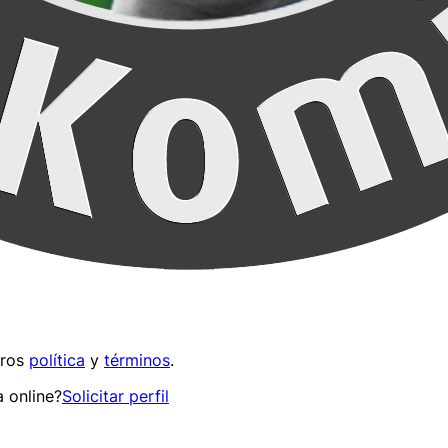
tros
política
y
términos
.
 online?
Solicitar perfil