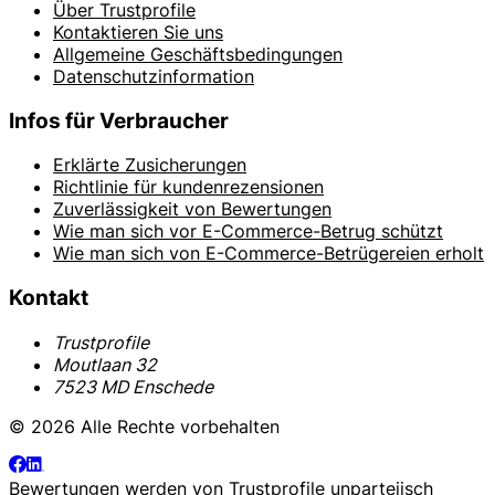
Über Trustprofile
Kontaktieren Sie uns
Allgemeine Geschäftsbedingungen
Datenschutzinformation
Infos für Verbraucher
Erklärte Zusicherungen
Richtlinie für kundenrezensionen
Zuverlässigkeit von Bewertungen
Wie man sich vor E-Commerce-Betrug schützt
Wie man sich von E-Commerce-Betrügereien erholt
Kontakt
Trustprofile
Moutlaan 32
7523 MD Enschede
© 2026 Alle Rechte vorbehalten
Bewertungen werden von
Trustprofile
unparteiisch