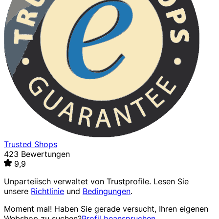
Trusted Shops
423 Bewertungen
9,9
Unparteiisch verwaltet von
Trustprofile
. Lesen Sie
unsere
Richtlinie
und
Bedingungen
.
Moment mal! Haben Sie gerade versucht, Ihren eigenen
Webshop zu suchen?
Profil beanspruchen