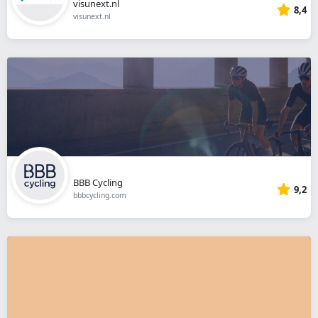
visunext.nl
8,4
visunext.nl
BBB Cycling
9,2
bbbcycling.com