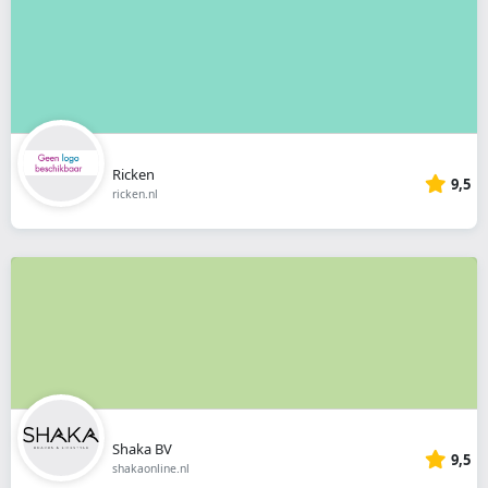
Ricken
9,5
ricken.nl
Shaka BV
9,5
shakaonline.nl