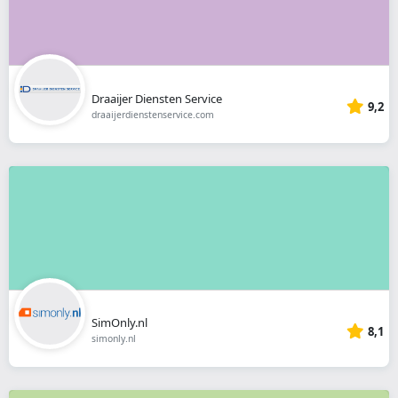
Draaijer Diensten Service
9,2
draaijerdienstenservice.com
SimOnly.nl
8,1
simonly.nl