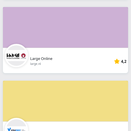
Large Online
4,2
large.nl