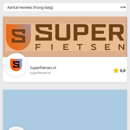
webshop
{{
__('Sort')
}}
Superfietsen.nl
6,0
superfietsen.nl