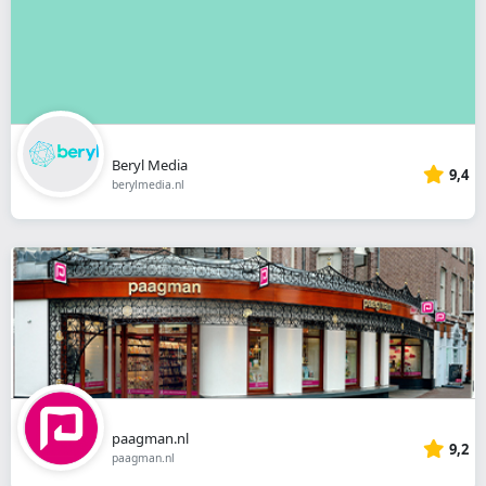
Beryl Media
9,4
berylmedia.nl
paagman.nl
9,2
paagman.nl