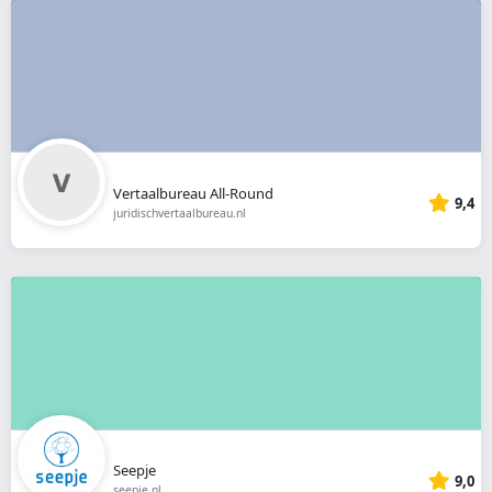
Vertaalbureau All-Round
9,4
juridischvertaalbureau.nl
Seepje
9,0
seepje.nl