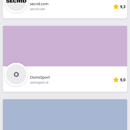
secrid.com
9,3
secrid.com
OomsSport
9,0
oomssport.nl