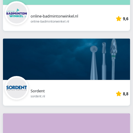
online-badmintonwinkel.nl
9,6
online-badmintonwinkel.nl
Sordent
8,8
sordent.nl