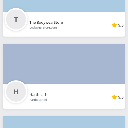
The BodywearStore
9,5
bodywearstore.com
Hartbeach
9,5
hartbeach.nl