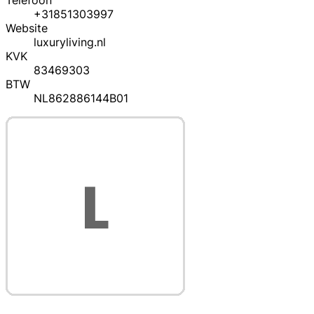
Telefoon
+31851303997
Website
luxuryliving.nl
KVK
83469303
BTW
NL862886144B01