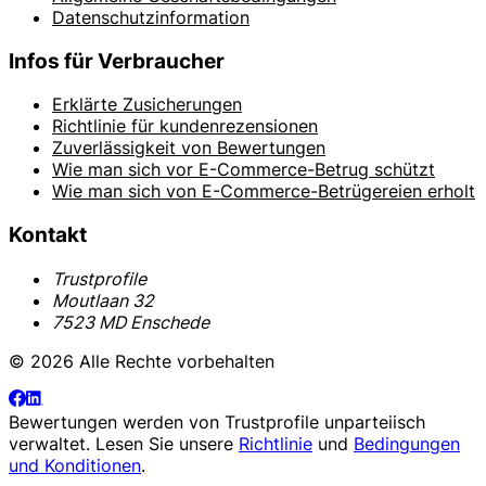
Datenschutzinformation
Infos für Verbraucher
Erklärte Zusicherungen
Richtlinie für kundenrezensionen
Zuverlässigkeit von Bewertungen
Wie man sich vor E-Commerce-Betrug schützt
Wie man sich von E-Commerce-Betrügereien erholt
Kontakt
Trustprofile
Moutlaan 32
7523 MD Enschede
© 2026 Alle Rechte vorbehalten
Bewertungen werden von
Trustprofile
unparteiisch
verwaltet. Lesen Sie unsere
Richtlinie
und
Bedingungen
und Konditionen
.