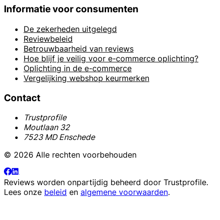
Informatie voor consumenten
De zekerheden uitgelegd
Reviewbeleid
Betrouwbaarheid van reviews
Hoe blijf je veilig voor e-commerce oplichting?
Oplichting in de e-commerce
Vergelijking webshop keurmerken
Contact
Trustprofile
Moutlaan 32
7523 MD Enschede
© 2026 Alle rechten voorbehouden
Reviews worden onpartijdig beheerd door
Trustprofile
.
Lees onze
beleid
en
algemene voorwaarden
.