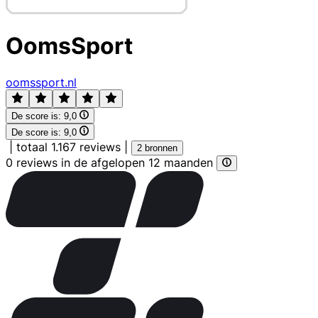
OomsSport
oomssport.nl
De score is:
9,0
De score is:
9,0
|
totaal 1.167 reviews
|
2 bronnen
0 reviews in de afgelopen 12 maanden