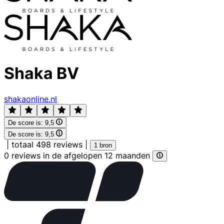
Shaka BV
shakaonline.nl
De score is:
9,5
De score is:
9,5
|
totaal 498 reviews
|
1 bron
0 reviews in de afgelopen 12 maanden