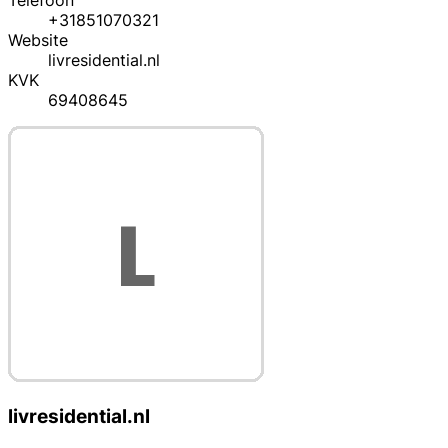
Telefoon
+31851070321
Website
livresidential.nl
KVK
69408645
livresidential.nl