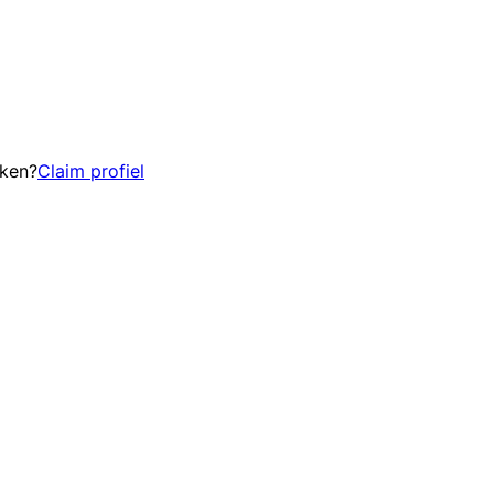
eken?
Claim profiel