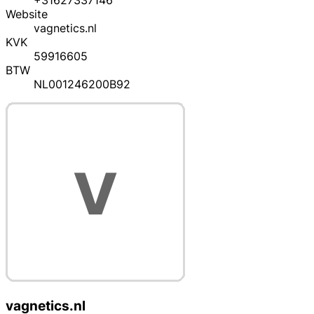
+31627337146
Website
vagnetics.nl
KVK
59916605
BTW
NL001246200B92
vagnetics.nl