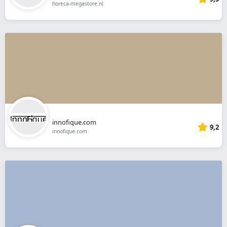
horeca-megastore.nl
innofique.com
9,2
innofique.com