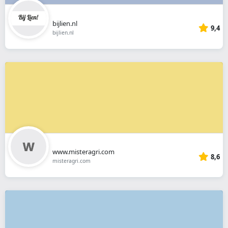
bijlien.nl
9,4
bijlien.nl
www.misteragri.com
8,6
misteragri.com