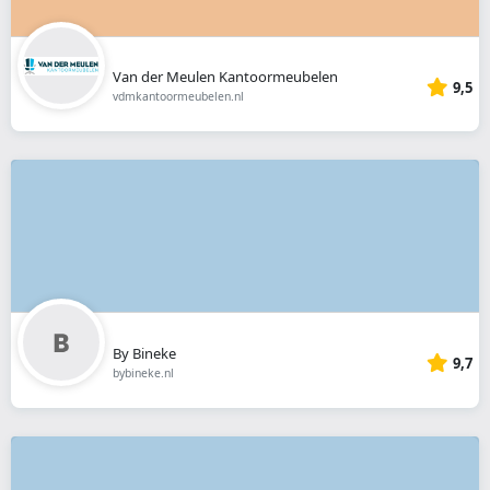
Van der Meulen Kantoormeubelen
9,5
vdmkantoormeubelen.nl
By Bineke
9,7
bybineke.nl