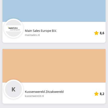
Main Sales Europe B.V.
8,6
mainsales.nl
Kussenwereld Zitzakwereld
8,2
kussenwereld.nl