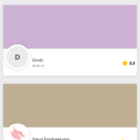
Dooki
8,6
dooki.nl
Steun fondswerving