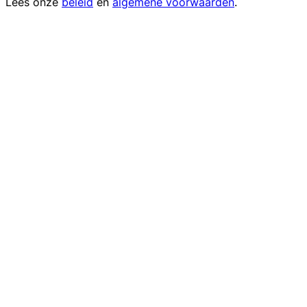
Lees onze
beleid
en
algemene voorwaarden
.