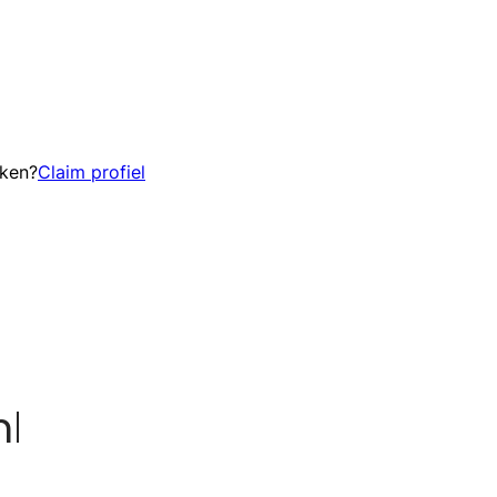
eken?
Claim profiel