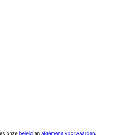
ees onze
beleid
en
algemene voorwaarden
.