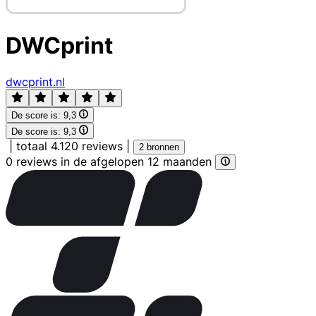
DWCprint
dwcprint.nl
De score is:
9,3
De score is:
9,3
|
totaal 4.120 reviews
|
2 bronnen
0 reviews in de afgelopen 12 maanden