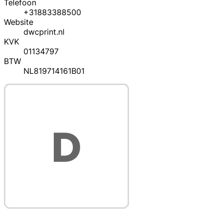
Telefoon
+31883388500
Website
dwcprint.nl
KVK
01134797
BTW
NL819714161B01