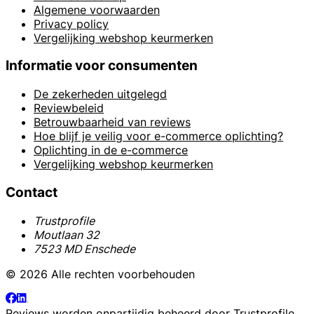
Algemene voorwaarden
Privacy policy
Vergelijking webshop keurmerken
Informatie voor consumenten
De zekerheden uitgelegd
Reviewbeleid
Betrouwbaarheid van reviews
Hoe blijf je veilig voor e-commerce oplichting?
Oplichting in de e-commerce
Vergelijking webshop keurmerken
Contact
Trustprofile
Moutlaan 32
7523 MD Enschede
© 2026 Alle rechten voorbehouden
Reviews worden onpartijdig beheerd door
Trustprofile
.