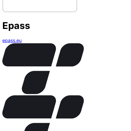
Epass
epass.eu