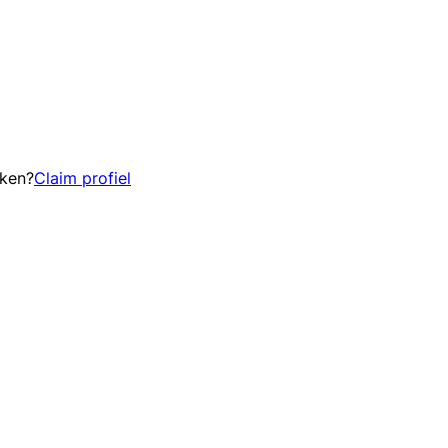
eken?
Claim profiel