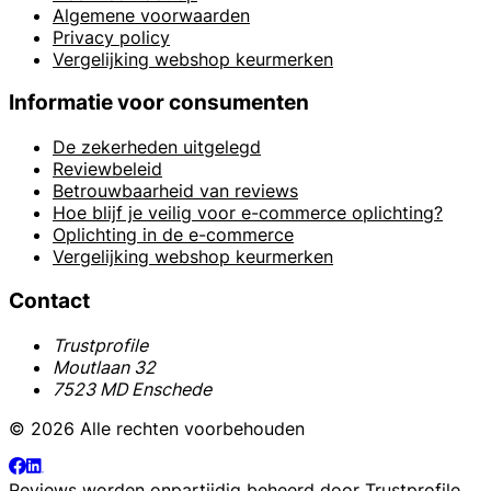
Algemene voorwaarden
Privacy policy
Vergelijking webshop keurmerken
Informatie voor consumenten
De zekerheden uitgelegd
Reviewbeleid
Betrouwbaarheid van reviews
Hoe blijf je veilig voor e-commerce oplichting?
Oplichting in de e-commerce
Vergelijking webshop keurmerken
Contact
Trustprofile
Moutlaan 32
7523 MD Enschede
© 2026 Alle rechten voorbehouden
Reviews worden onpartijdig beheerd door
Trustprofile
.