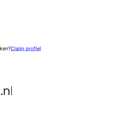
eken?
Claim profiel