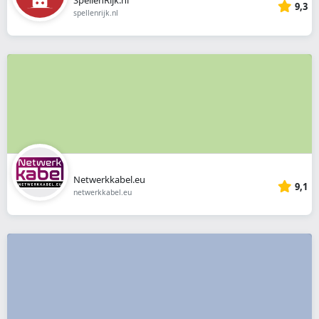
9,3
spellenrijk.nl
Netwerkkabel.eu
9,1
netwerkkabel.eu