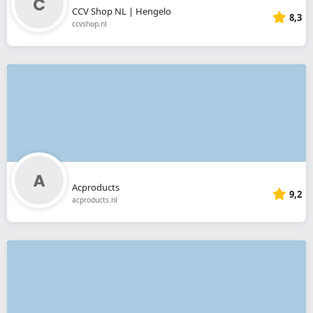
CCV Shop NL | Hengelo
8,3
ccvshop.nl
Acproducts
9,2
acproducts.nl