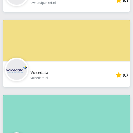
9,1
uwkerstpakket.nl
Voicedata
9,7
voicedata.nl