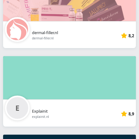
dermal-filler.nl
8,2
dermal-filler.nl
Explainit
8,9
explainit.nl