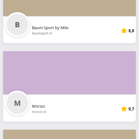
Baum Sport by Milo
8,8
baumsport.nl
Morizo
9,7
morizo.nl