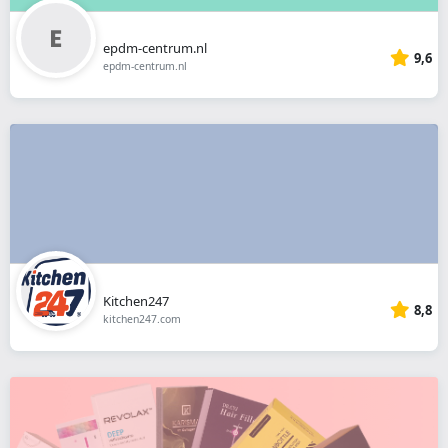
epdm-centrum.nl
9,6
epdm-centrum.nl
Kitchen247
8,8
kitchen247.com