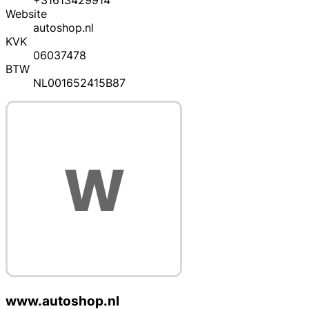
+31613429914
Website
autoshop.nl
KVK
06037478
BTW
NL001652415B87
www.autoshop.nl