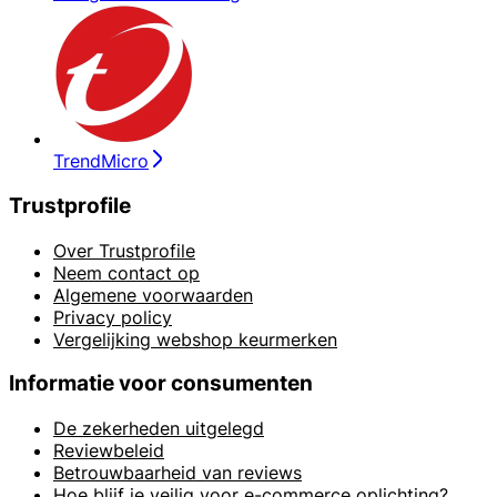
TrendMicro
Trustprofile
Over Trustprofile
Neem contact op
Algemene voorwaarden
Privacy policy
Vergelijking webshop keurmerken
Informatie voor consumenten
De zekerheden uitgelegd
Reviewbeleid
Betrouwbaarheid van reviews
Hoe blijf je veilig voor e-commerce oplichting?