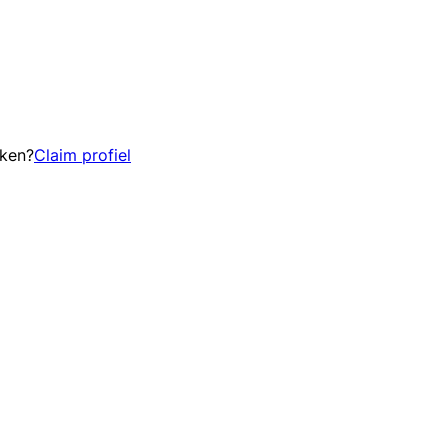
eken?
Claim profiel