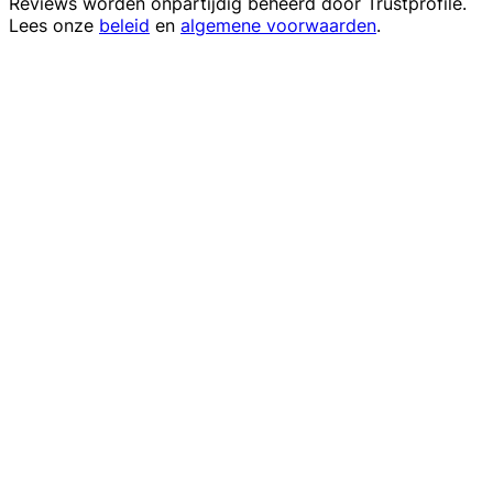
Reviews worden onpartijdig beheerd door
Trustprofile
.
Lees onze
beleid
en
algemene voorwaarden
.