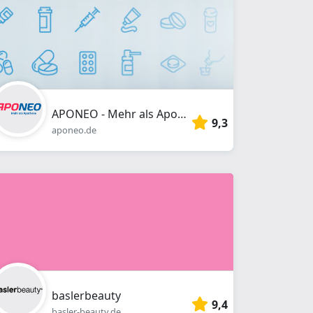
APONEO - Mehr als Apotheke
9,3
aponeo.de
baslerbeauty
9,4
basler-beauty.de