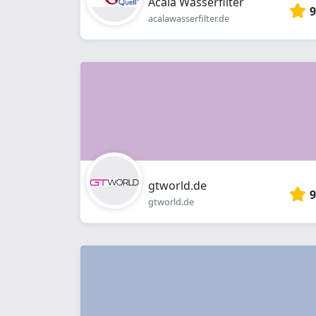
Acala Wasserfilter
9
acalawasserfilter.de
gtworld.de
9
gtworld.de