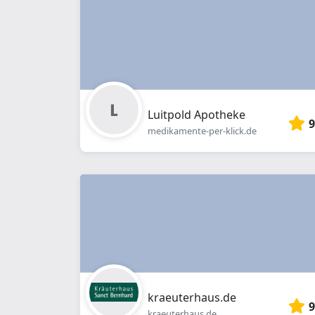
Luitpold Apotheke
9
medikamente-per-klick.de
kraeuterhaus.de
9
kraeuterhaus.de