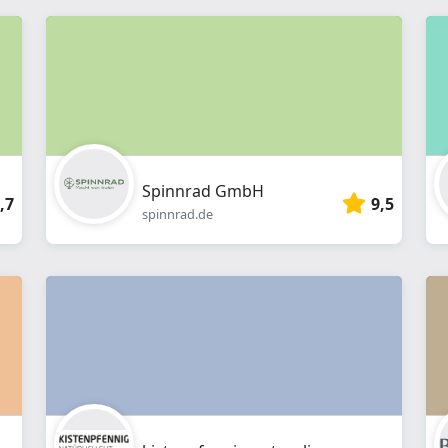
Spinnrad GmbH
,7
9,5
spinnrad.de