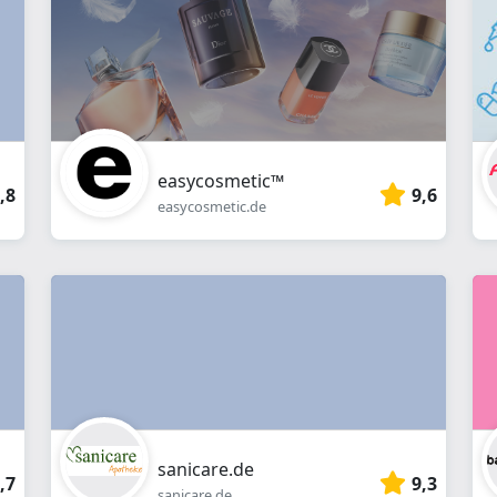
Webshop
easycosmetic™
,8
9,6
easycosmetic.de
sanicare.de
,7
9,3
sanicare.de