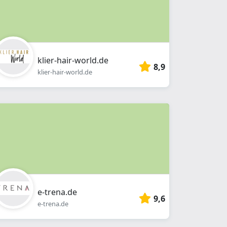
klier-hair-world.de
8,9
klier-hair-world.de
e-trena.de
9,6
e-trena.de