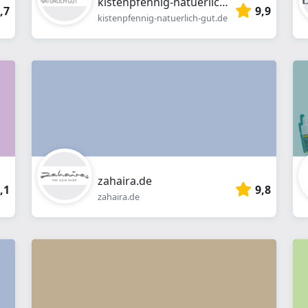
kistenpfennig-natuerlich-gut.de
,7
9,9
kistenpfennig-natuerlich-gut.de
zahaira.de
,1
9,8
zahaira.de