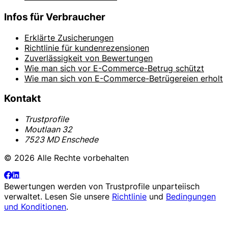
Infos für Verbraucher
Erklärte Zusicherungen
Richtlinie für kundenrezensionen
Zuverlässigkeit von Bewertungen
Wie man sich vor E-Commerce-Betrug schützt
Wie man sich von E-Commerce-Betrügereien erholt
Kontakt
Trustprofile
Moutlaan 32
7523 MD Enschede
© 2026 Alle Rechte vorbehalten
Bewertungen werden von
Trustprofile
unparteiisch
verwaltet. Lesen Sie unsere
Richtlinie
und
Bedingungen
und Konditionen
.