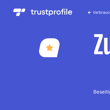
Verbrauc
Z
Beseit