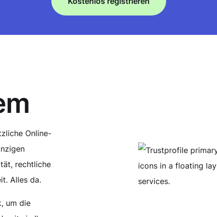
Kostenlos registrieren
nem
zliche Online-
inzigen
tät, rechtliche
t. Alles da.
k, um die