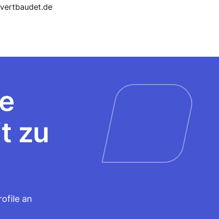
re
t zu
ofile an