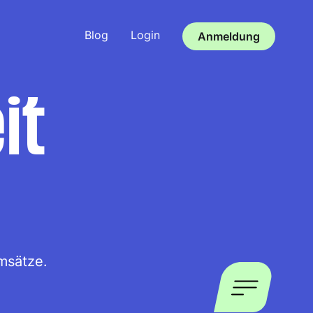
Blog
Login
Anmeldung
it
msätze.