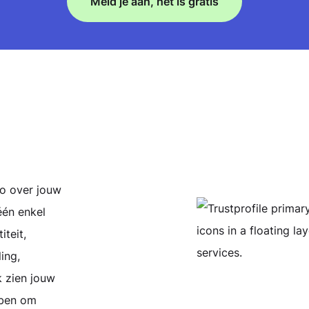
Meld je aan, het is gratis
fo over jouw
één enkel
iteit,
ing,
k zien jouw
bben om