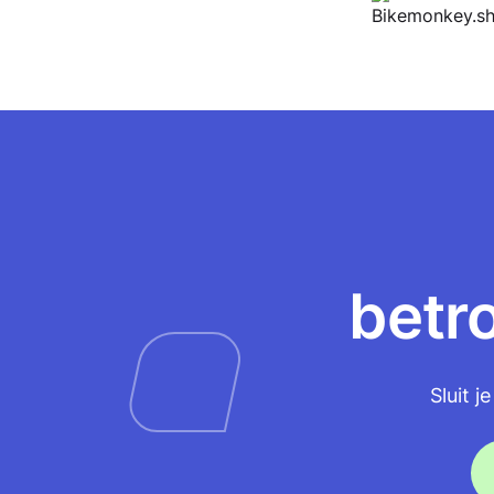
betr
Sluit 