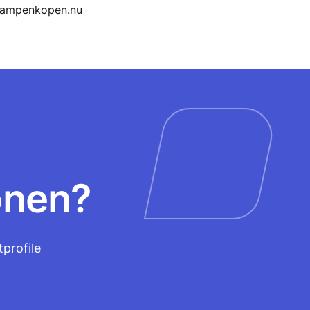
onen?
profile