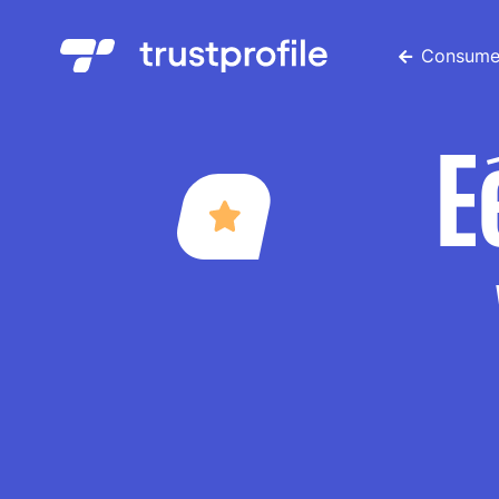
Consume
E