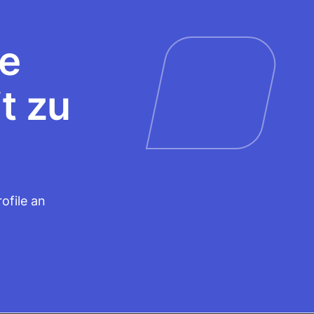
re
t zu
ofile an