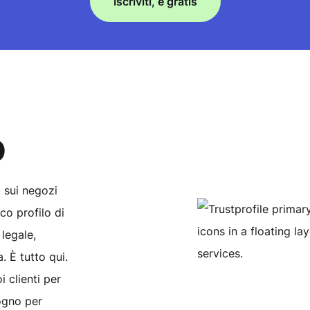
Iscriviti, è gratis
o
i sui negozi
ico profilo di
 legale,
. È tutto qui.
 clienti per
ogno per