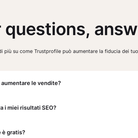
 questions, ans
i più su come Trustprofile può aumentare la fiducia dei tuoi
 aumentare le vendite?
a i miei risultati SEO?
 è gratis?