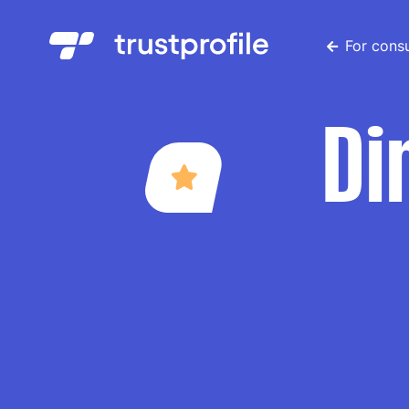
For cons
Di