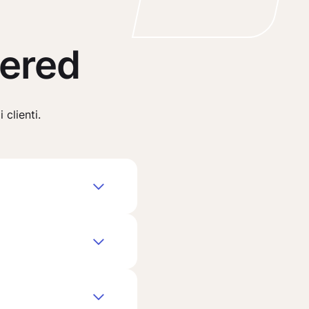
wered
 clienti.