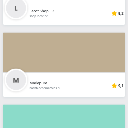
Lecot Shop FR
9,2
shop.lecot.be
Mariepure
9,1
bachbloesemadvies.nl