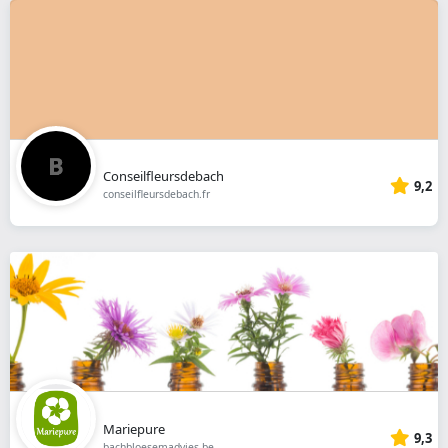
Conseilfleursdebach
9,2
conseilfleursdebach.fr
Mariepure
9,3
bachbloesemadvies.be