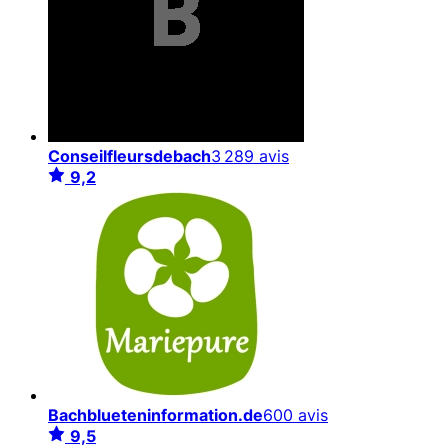
Conseilfleursdebach
3 289 avis
9,2
Bachblueteninformation.de
600 avis
9,5