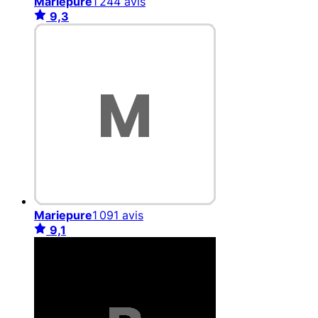
Mariepure
1 244 avis
9,3
Mariepure
1 091 avis
9,1