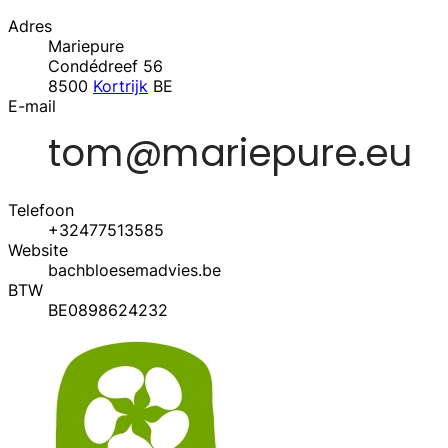
Adres
Mariepure
Condédreef 56
8500
Kortrijk
BE
E-mail
Telefoon
+32477513585
Website
bachbloesemadvies.be
BTW
BE0898624232