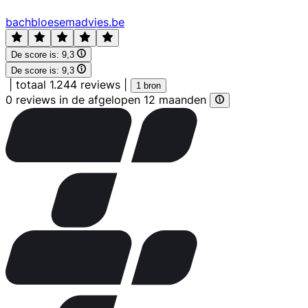
bachbloesemadvies.be
De score is:
9,3
De score is:
9,3
|
totaal 1.244 reviews
|
1 bron
0 reviews in de afgelopen 12 maanden