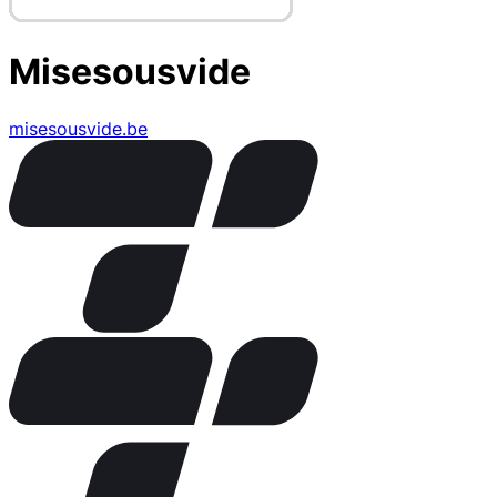
Misesousvide
misesousvide.be