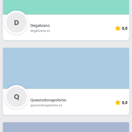
Degalizano
0,0
degalizano.es
Quesosdonapolonio
0,0
quesosdonapolonio.es