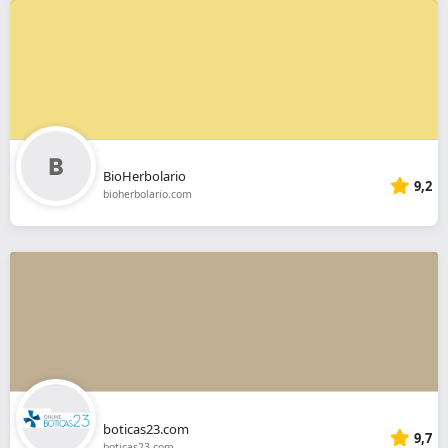
BioHerbolario
9,2
bioherbolario.com
boticas23.com
9,7
boticas23.com