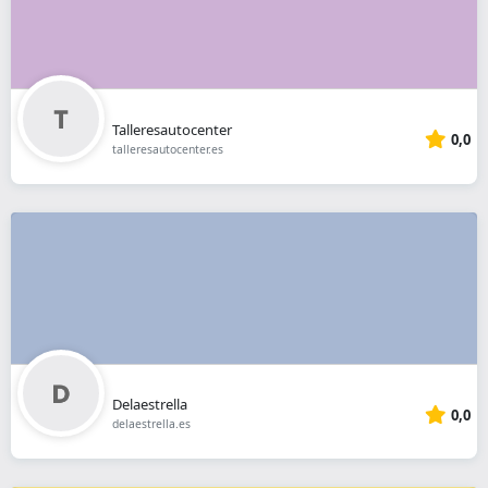
Talleresautocenter
0,0
talleresautocenter.es
Delaestrella
0,0
delaestrella.es