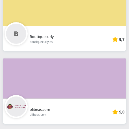
Boutiquecurly
9,7
boutiquecurly.es
olibeas.com
9,0
olibeas.com