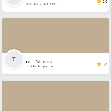
0,0
agromaquinariapellicer.es
Tiendafisioterapia
0,0
tiendafisioterapia.com