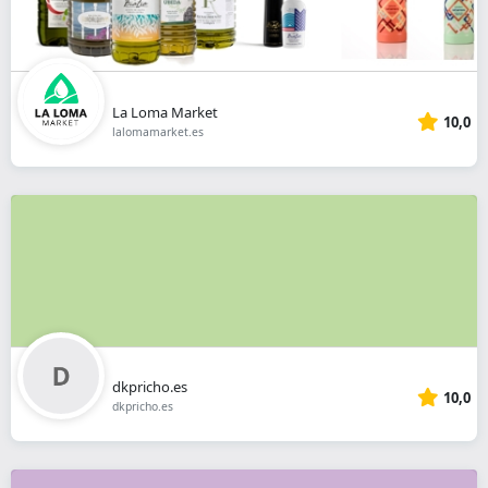
La Loma Market
10,0
lalomamarket.es
dkpricho.es
10,0
dkpricho.es