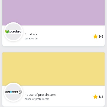
Purabyo
9,9
purabyo.de
house-of-protein.com
8,4
house-of-protein.com