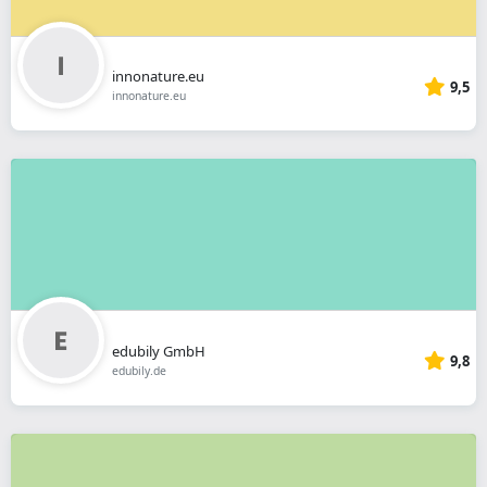
innonature.eu
9,5
innonature.eu
edubily GmbH
9,8
edubily.de