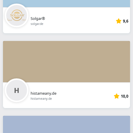
Solgar®
9,6
solgar.de
histameany.de
10,0
histameany.de