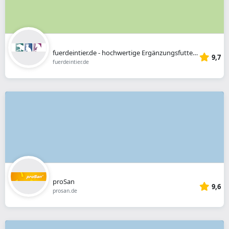
fuerdeintier.de - hochwertige Ergänzungsfuttermittel vom Tierarzt
9,7
fuerdeintier.de
proSan
9,6
prosan.de