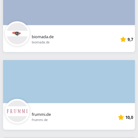
biomada.de
9,7
biomada.de
frummi.de
10,0
frummi.de