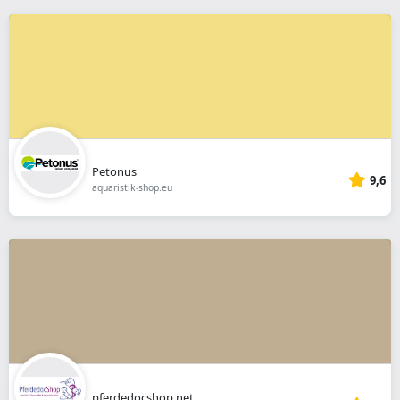
Petonus
9,6
aquaristik-shop.eu
pferdedocshop.net