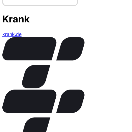
Krank
krank.de