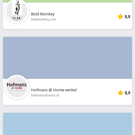
Bold Monkey
8,8
boldmonkey.com
Hofmans @ Home winkel
8,9
hofmansathome.nl