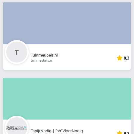
Tuinmeubels.nl
8,3
tuinmeubels.nl
TapijtNodig | PVCVloerNodig
9,2