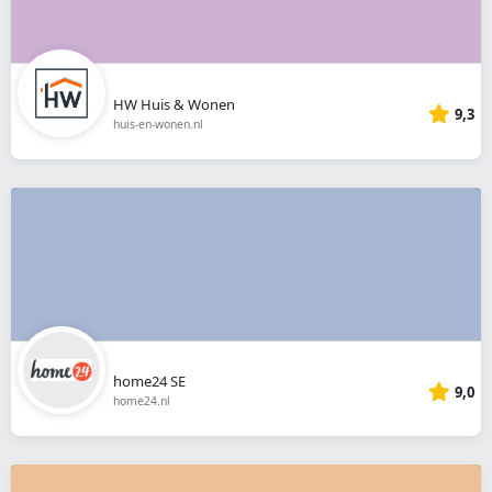
HW Huis & Wonen
9,3
huis-en-wonen.nl
home24 SE
9,0
home24.nl