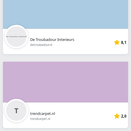
De Troubadour Interieurs
8,1
detroubadour.nl
trendcarpet.nl
2,0
trendcarpet.nl