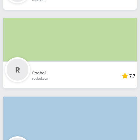
Roobol
7,7
roobol.com