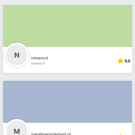
nimara.nl
0,0
nimara.nl
merelinwonderland.nl