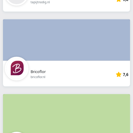
tapijtnodig.nl
Bricoflor
7,6
bricoflor.nl