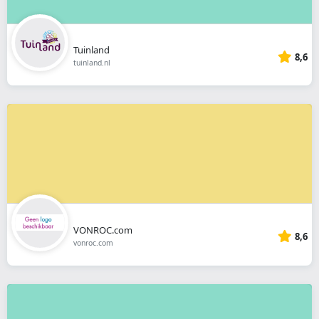
Tuinland
8,6
tuinland.nl
VONROC.com
8,6
vonroc.com