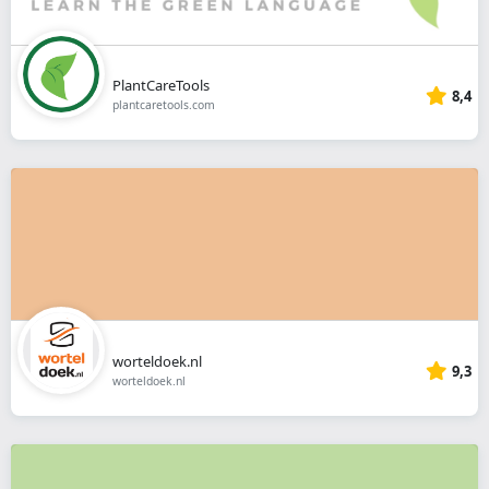
PlantCareTools
8,4
plantcaretools.com
worteldoek.nl
9,3
worteldoek.nl