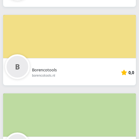
Borencotools
0,0
borencotools.nl