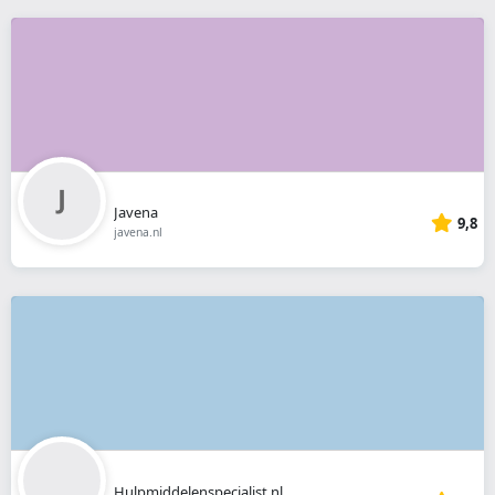
Javena
9,8
javena.nl
Hulpmiddelenspecialist.nl