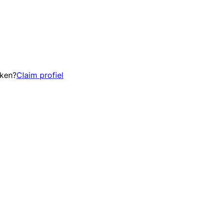
eken?
Claim profiel