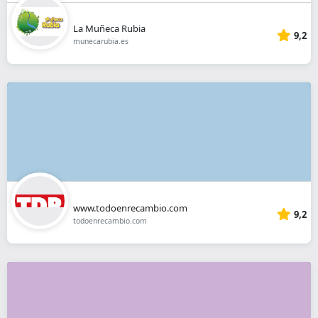
La Muñeca Rubia
9,2
munecarubia.es
www.todoenrecambio.com
9,2
todoenrecambio.com