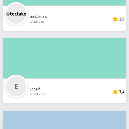
tectake.es
2,9
tectake.es
Ecoalf
7,4
ecoalf.com