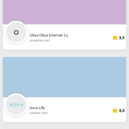
Oliva Oliva Internet S.L
9,5
olivaoliva.com
Aora Life
8,8
aoralife.com