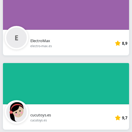
ElectroMax
8,9
electro-max.es
cucutoys.es
9,7
cucutoys.es