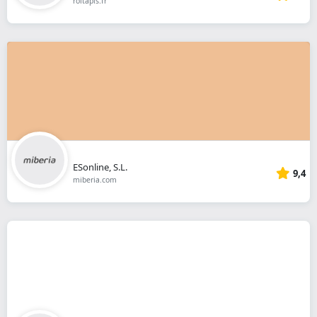
roitapis.fr
ESonline, S.L.
9,4
miberia.com