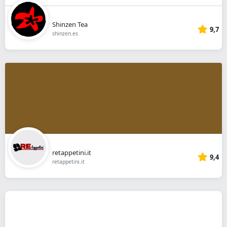
Shinzen Tea
9,7
shinzen.es
retappetini.it
9,4
retappetini.it