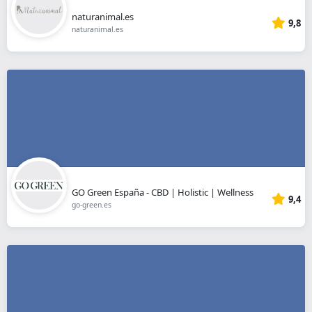
naturanimal.es
9,8
naturanimal.es
GO Green España - CBD | Holistic | Wellness
9,4
go-green.es