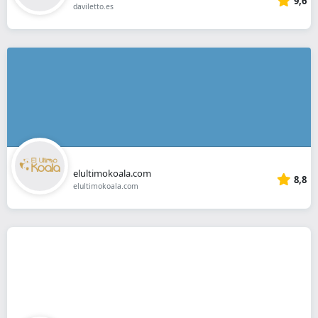
9,6
daviletto.es
elultimokoala.com
8,8
elultimokoala.com