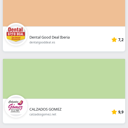
Dental Good Deal Iberia
7,2
dentalgooddeal.es
CALZADOS GOMEZ
9,9
calzadosgomez.net