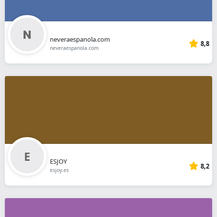
neveraespanola.com
8,8
neveraespanola.com
ESJOY
8,2
esjoy.es