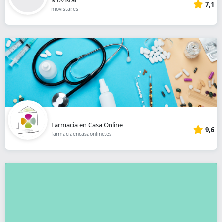
7,1
movistar.es
Farmacia en Casa Online
9,6
farmaciaencasaonline.es