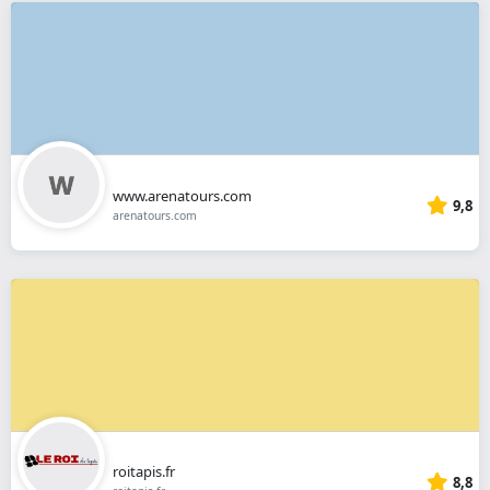
www.arenatours.com
9,8
arenatours.com
roitapis.fr
8,8