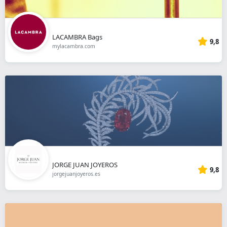
LACAMBRA Bags
9,8
mylacambra.com
JORGE JUAN JOYEROS
9,8
jorgejuanjoyeros.es