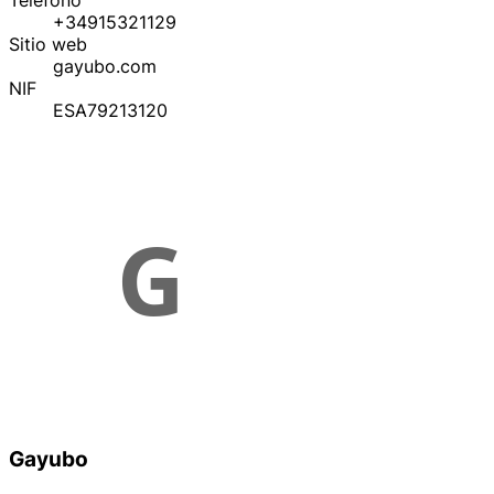
Teléfono
+34915321129
Sitio web
gayubo.com
NIF
ESA79213120
Gayubo