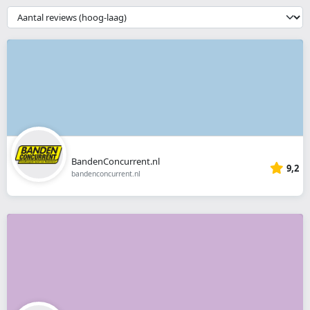
webshop
{{
__('Sort')
}}
BandenConcurrent.nl
9,2
bandenconcurrent.nl