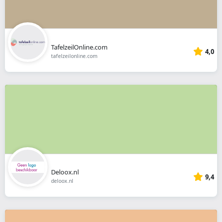
TafelzeilOnline.com
4,0
tafelzeilonline.com
Deloox.nl
9,4
deloox.nl