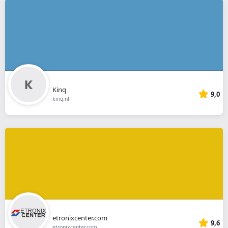
Kinq
9,0
kinq.nl
etronixcenter.com
9,6
etronixcenter.com