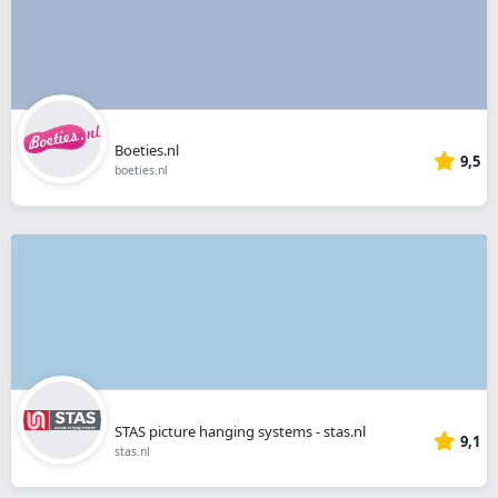
Boeties.nl
9,5
boeties.nl
STAS picture hanging systems - stas.nl
9,1
stas.nl