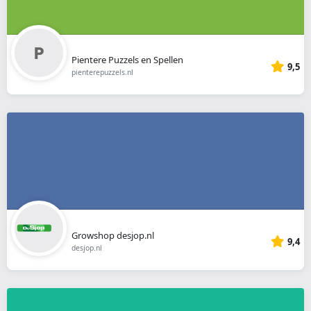
Pientere Puzzels en Spellen
9,5
pienterepuzzels.nl
Growshop desjop.nl
9,4
desjop.nl