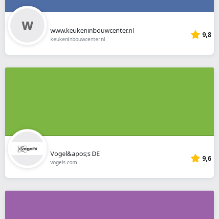
www.keukeninbouwcenter.nl
9,8
keukeninbouwcenter.nl
Vogel&apos;s DE
9,6
vogels.com