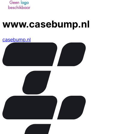
www.casebump.nl
casebump.nl