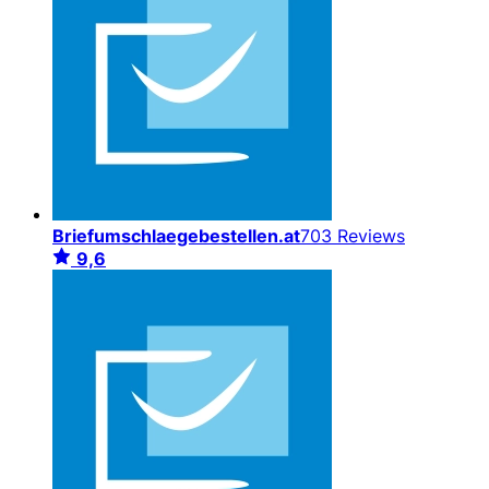
Briefumschlaegebestellen.at
703 Reviews
9,6