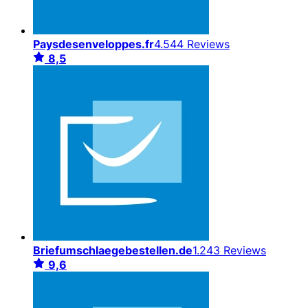
Paysdesenveloppes.fr
4.544 Reviews
8,5
Briefumschlaegebestellen.de
1.243 Reviews
9,6