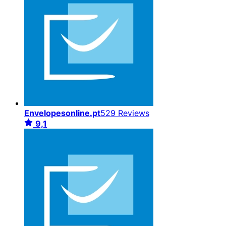
Envelopesonline.pt
529 Reviews
9,1