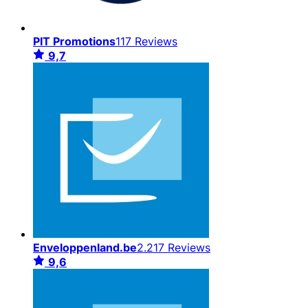
PIT Promotions
117 Reviews
9,7
Enveloppenland.be
2.217 Reviews
9,6