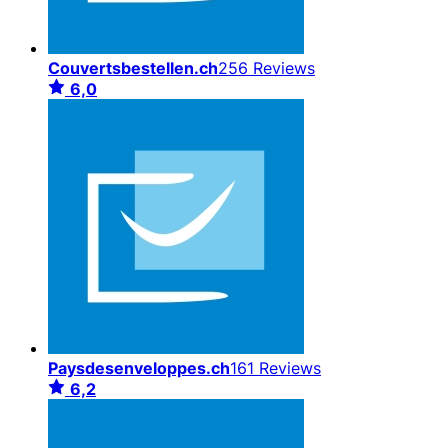
Couvertsbestellen.ch
256 Reviews
6,0
Paysdesenveloppes.ch
161 Reviews
6,2