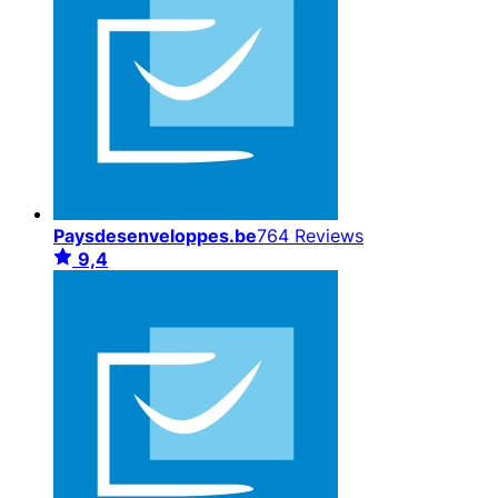
Paysdesenveloppes.be
764 Reviews
9,4