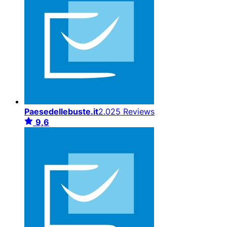
Paesedellebuste.it
2.025 Reviews
9,6