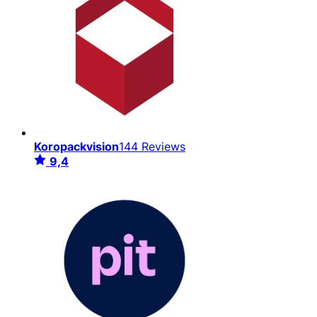
Koropackvision
144 Reviews
9,4