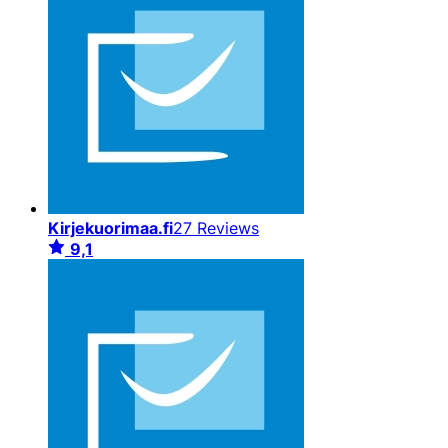
Kirjekuorimaa.fi
27 Reviews
9,1