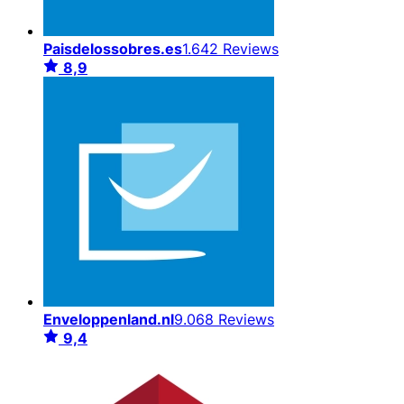
Paisdelossobres.es
1.642 Reviews
8,9
Enveloppenland.nl
9.068 Reviews
9,4