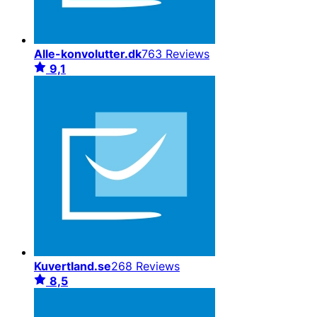
Alle-konvolutter.dk
763 Reviews
9,1
Kuvertland.se
268 Reviews
8,5