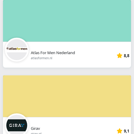
Atlas For Men Nederland
8,8
atlasformen.nl
Girav
9,1
girav.nl