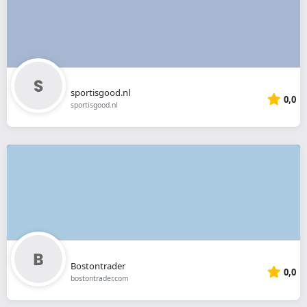
sportisgood.nl
0,0
sportisgood.nl
Bostontrader
0,0
bostontrader.com