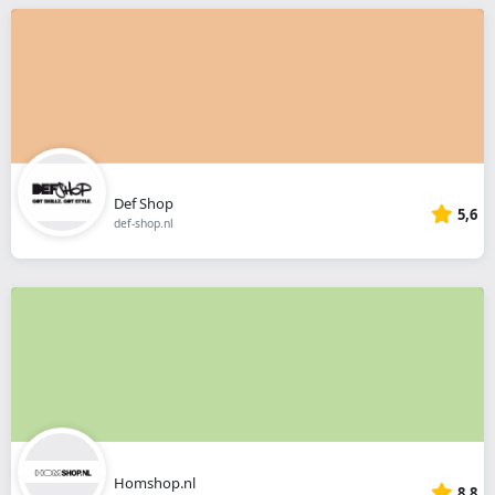
Def Shop
5,6
def-shop.nl
Homshop.nl
8,8