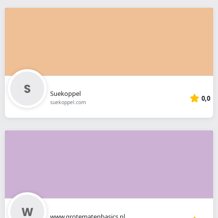
Suekoppel
0,0
suekoppel.com
www.grotematenbasics.nl