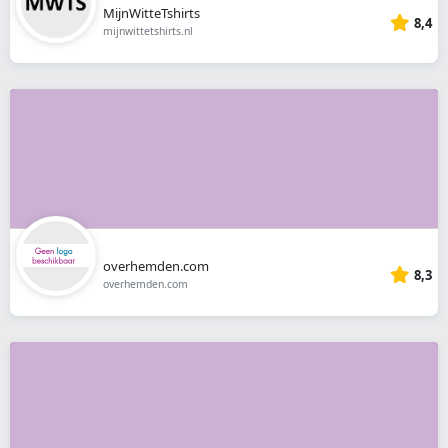
MijnWitteTshirts
8,4
mijnwittetshirts.nl
overhemden.com
8,3
overhemden.com