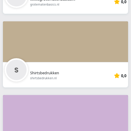
0,0
grotematenbasics.nl
Shirtsbedrukken
0,0
shirtsbedrukken.nl