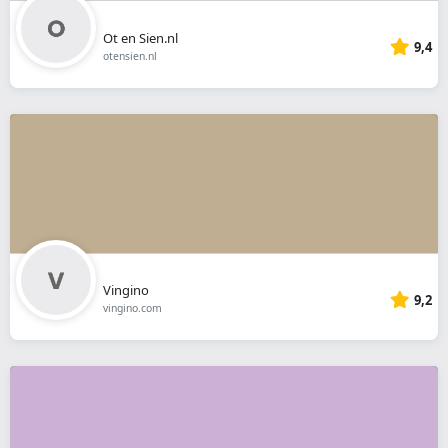
Ot en Sien.nl
9,4
otensien.nl
Vingino
9,2
vingino.com