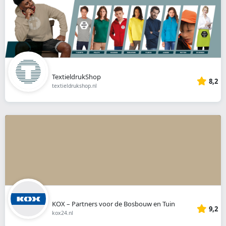
TextieldrukShop
8,2
textieldrukshop.nl
KOX – Partners voor de Bosbouw en Tuin
9,2
kox24.nl