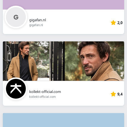
gigafan.nl
2,0
gigafan.nl
kollekt-official.com
9,4
kollekt-official.com