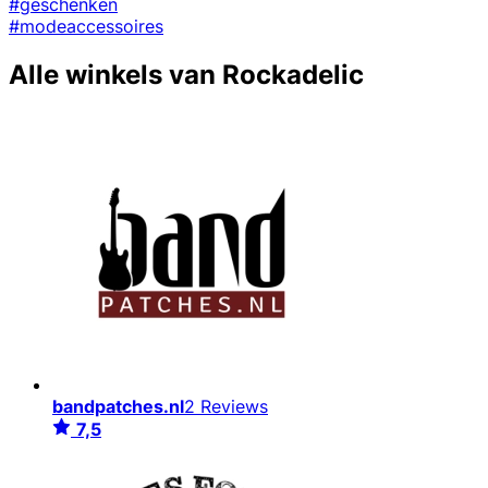
#geschenken
#modeaccessoires
Alle winkels van Rockadelic
bandpatches.nl
2 Reviews
7,5