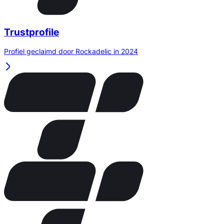
Trustprofile
Profiel geclaimd door Rockadelic in 2024